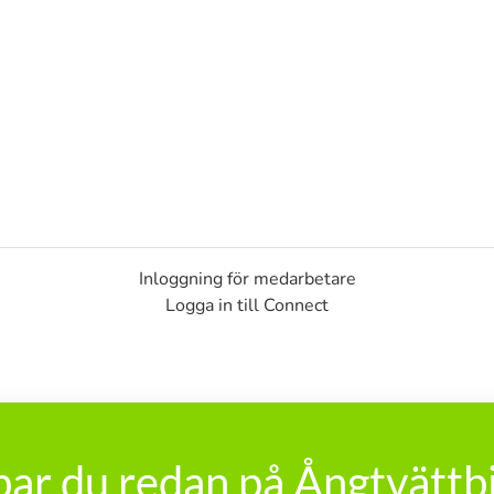
Inloggning för medarbetare
Logga in till Connect
ar du redan på Ångtvättb