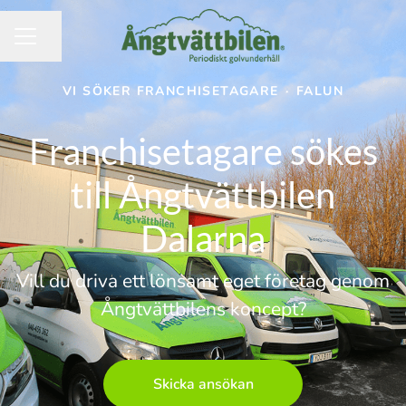
Dela sidan
KARRIÄRMENY
VI SÖKER FRANCHISETAGARE
·
FALUN
Franchisetagare sökes
till Ångtvättbilen
Dalarna
Vill du driva ett lönsamt eget företag genom
Ångtvättbilens koncept?
Skicka ansökan